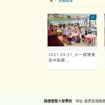
校園相簿
28
2021-09-21_小一提燈會
及中秋節...
路德會聖十架學校
地址: 新界荃灣路