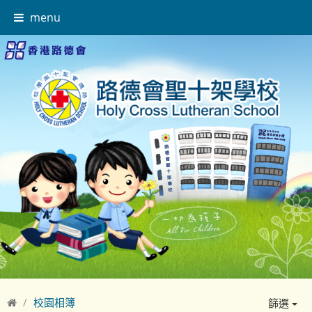
menu
校園相簿
篩選