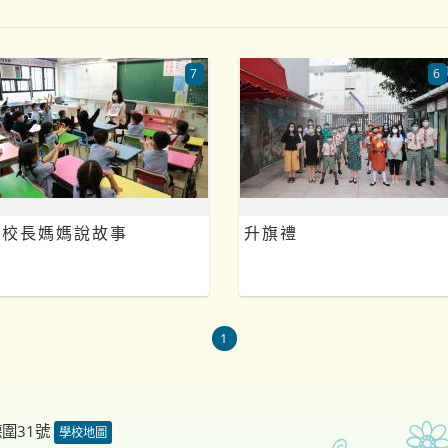
7
6
校長媽媽說故事
升旗禮
1
德圍31號
學校地圖