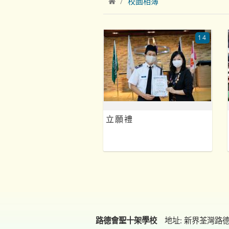
校園相簿
14
立願禮
路德會聖十架學校
地址: 新界荃灣路