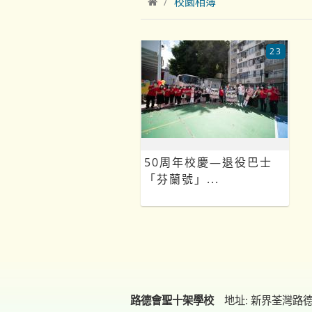
校園相簿
23
50周年校慶—退役巴士
「芬蘭號」...
路德會聖十架學校
地址: 新界荃灣路