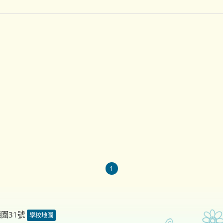
1
德圍31號
學校地圖