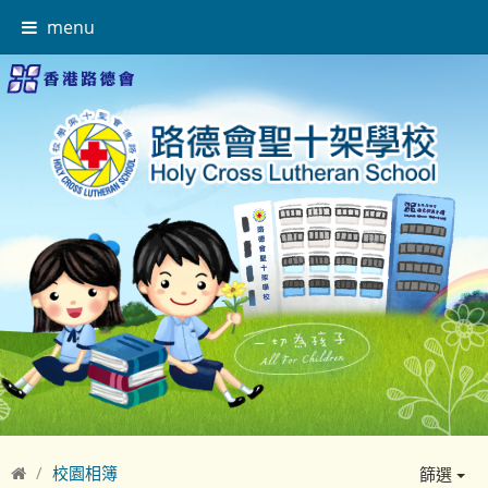
menu
校園相簿
篩選