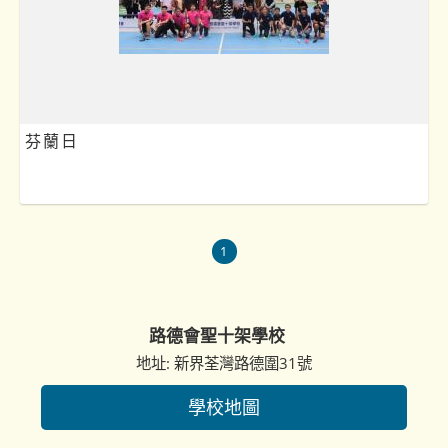
芬蘭日
1
路德會聖十架學校
地址: 新界荃灣路德圍31號
學校地圖