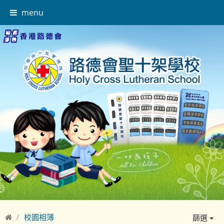
menu
校園相簿
篩選