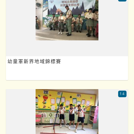
幼童軍新界地域錦標賽
14