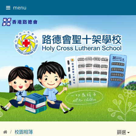
menu
校園相簿
篩選