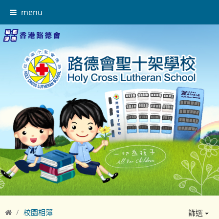
menu
校園相簿
篩選