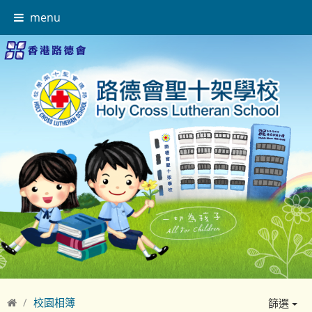
menu
校園相簿
篩選