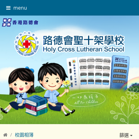
menu
校園相簿
篩選