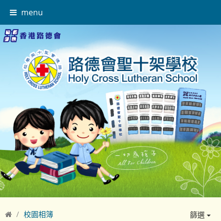
menu
校園相簿
篩選