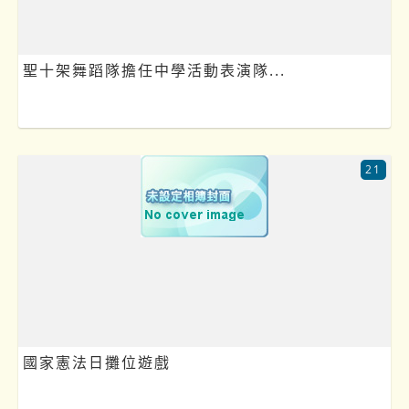
聖十架舞蹈隊擔任中學活動表演隊...
21
國家憲法日攤位遊戲