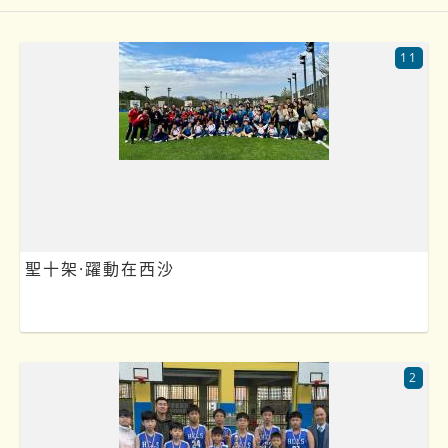
11
聖十架·躍動在西沙
2