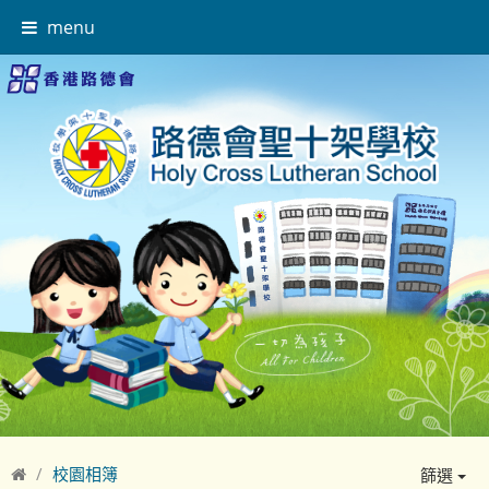
menu
校園相簿
篩選