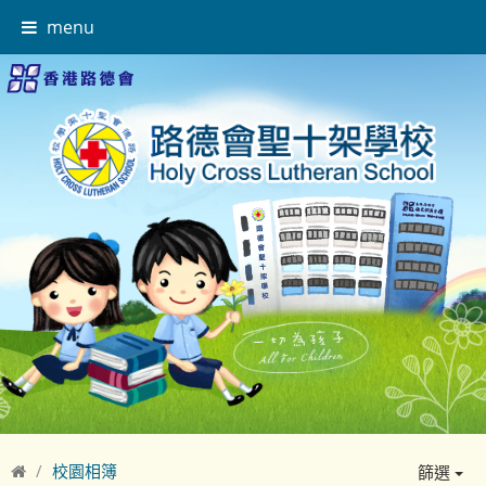
menu
校園相簿
篩選