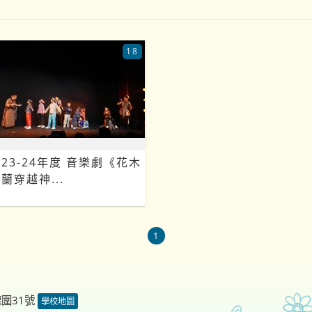
18
23-24年度 音樂劇《花木
蘭穿越神...
1
德圍31號
學校地圖