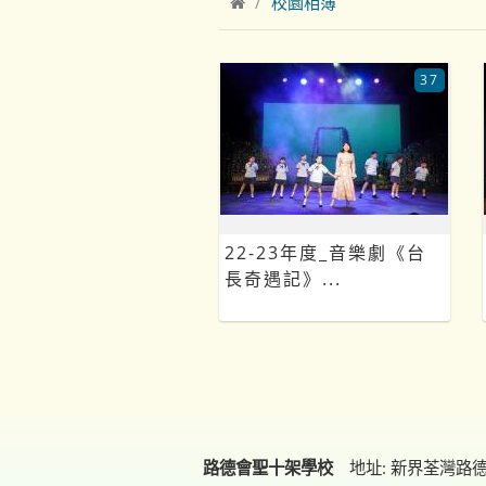
校園相簿
37
22-23年度_音樂劇《台
長奇遇記》...
路德會聖十架學校
地址: 新界荃灣路