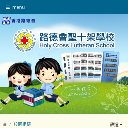
menu
校園相簿
篩選