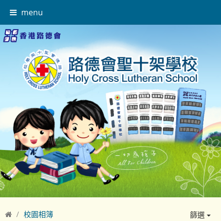
menu
校園相簿
篩選