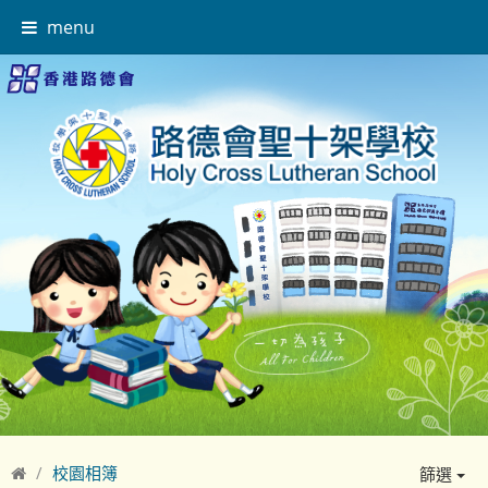
menu
校園相簿
篩選