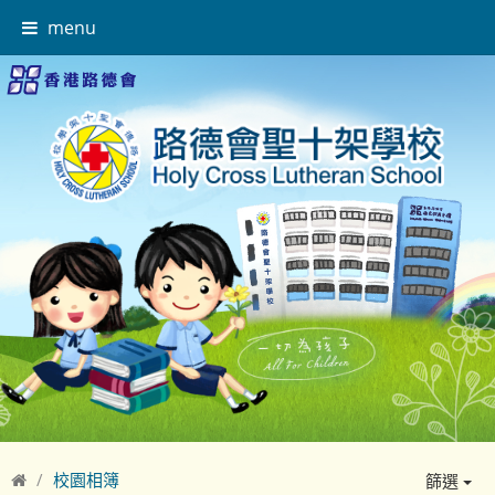
menu
校園相簿
篩選