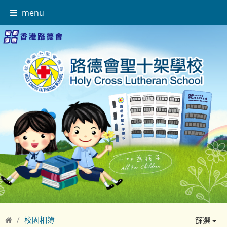
menu
校園相簿
篩選