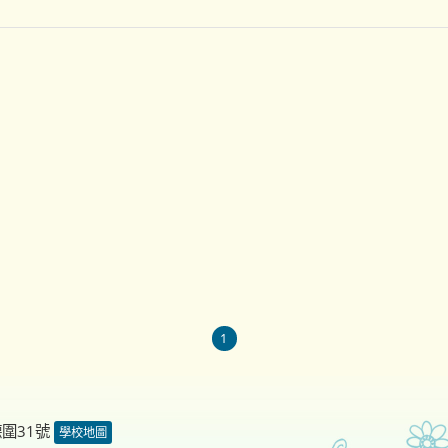
1
德圍31號
學校地圖