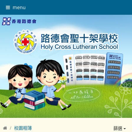
menu
校園相簿
篩選