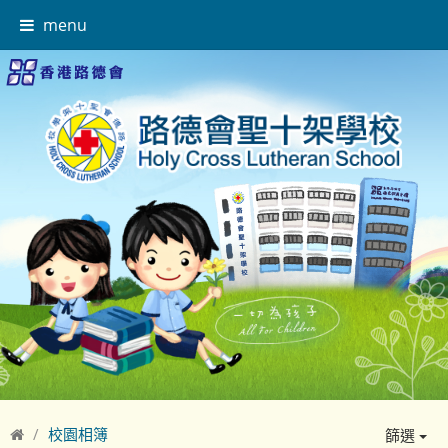
menu
校園相簿
篩選