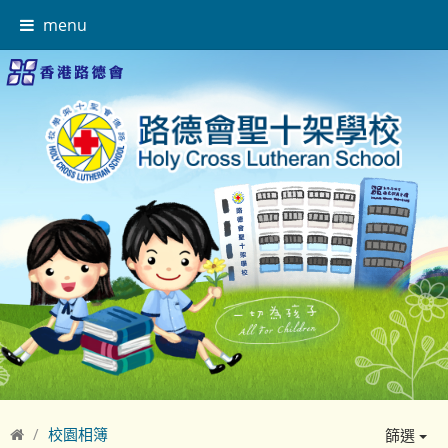
menu
校園相簿
篩選