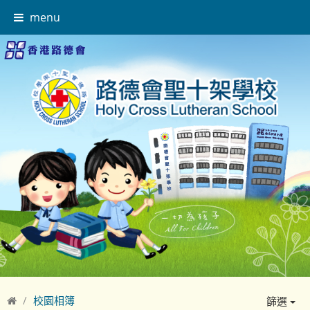
menu
校園相簿
篩選