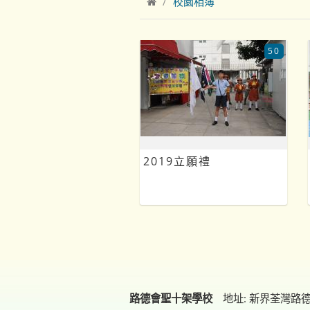
校園相簿
50
2019立願禮
路德會聖十架學校
地址: 新界荃灣路