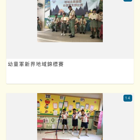
幼童軍新界地域錦標賽
14