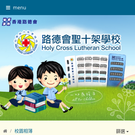
menu
校園相簿
篩選