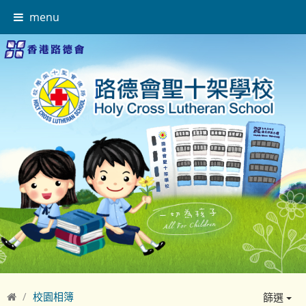
menu
校園相簿
篩選