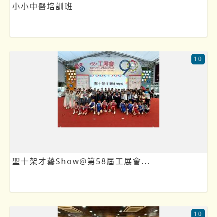
小小中醫培訓班
10
聖十架才藝Show@第58屆工展會...
10