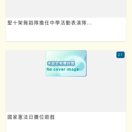
聖十架舞蹈隊擔任中學活動表演隊...
21
國家憲法日攤位遊戲