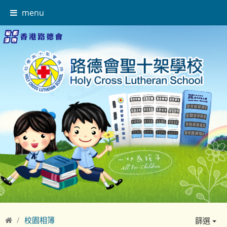
menu
校園相簿
篩選