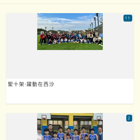
11
聖十架·躍動在西沙
2