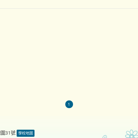
1
德圍31號
學校地圖