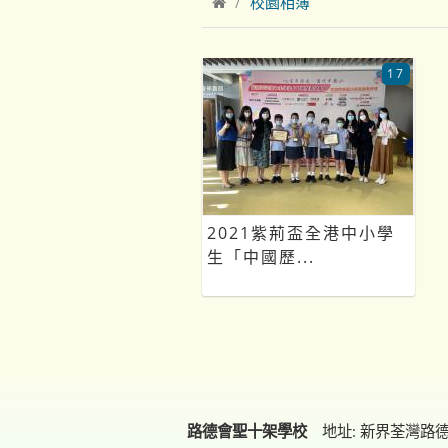
校園相簿
17
2021紫荊盃全港中小學
生「中國歷...
路德會聖十架學校
地址: 新界荃灣路