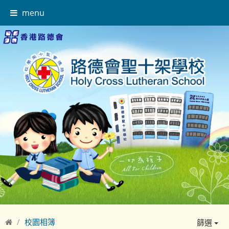
menu
校園相簿
篩選