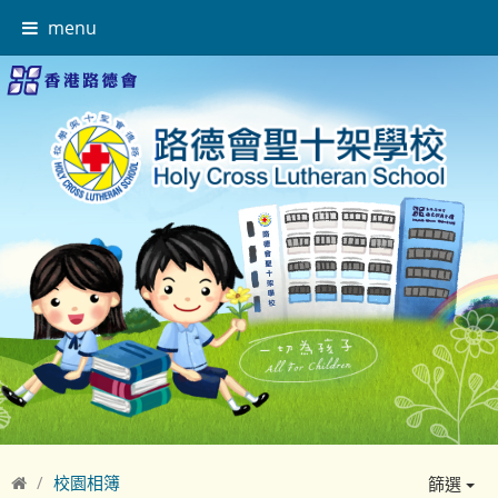
menu
校園相簿
篩選