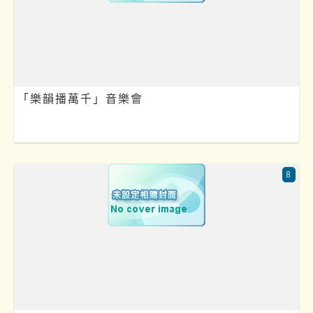
「樂韻播萬千」音樂會
8