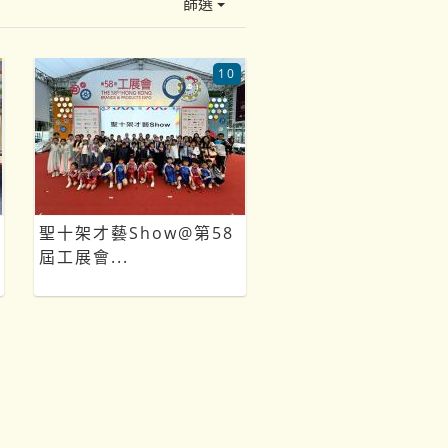
篩選
10
聖十架才藝Show@第58
屆工展會...