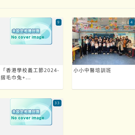
9
4
「香港學校義工節2024-
小小中醫培訓班
摺毛巾兔+...
33