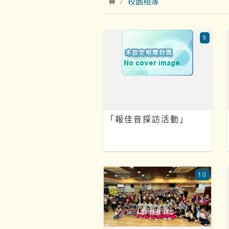
校園相簿
9
「報佳音探訪活動」
10