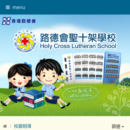
menu
校園相簿
篩選