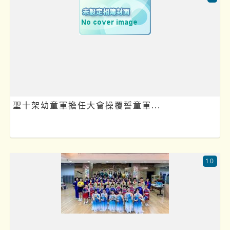
聖十架幼童軍擔任大會操覆誓童軍...
10