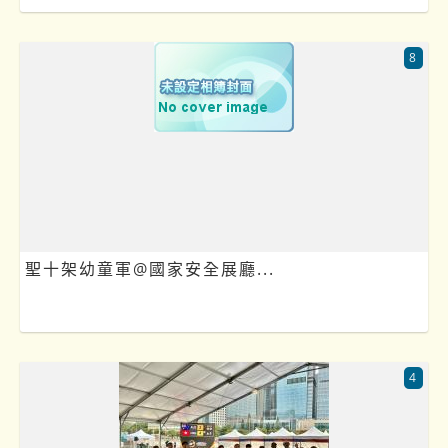
8
聖十架幼童軍@國家安全展廳...
4