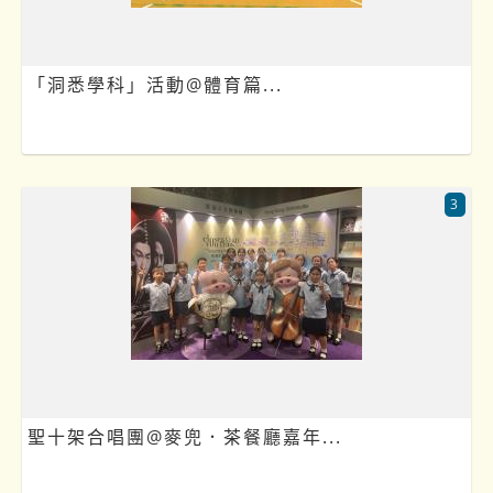
「洞悉學科」活動@體育篇...
3
聖十架合唱團@麥兜．茶餐廳嘉年...