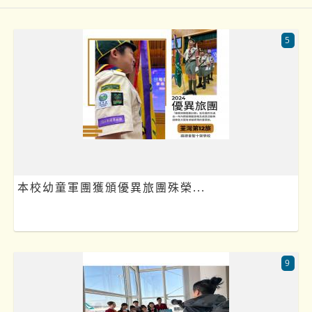
5
本校幼童軍團獲頒優異旅團殊榮...
9