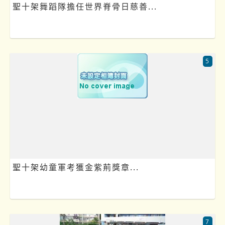
聖十架舞蹈隊擔任世界脊骨日慈善...
5
聖十架幼童軍考獲金紫荊獎章...
7