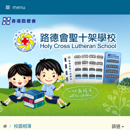
menu
校園相簿
篩選