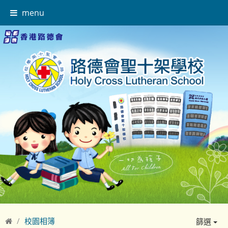
menu
校園相簿
篩選