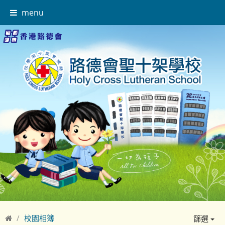
menu
校園相簿
篩選