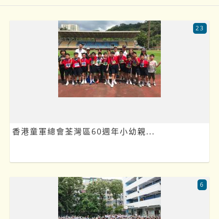
23
香港童軍總會荃灣區60週年小幼親...
6