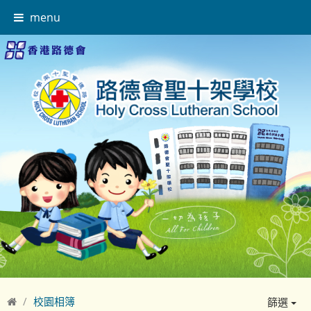
menu
校園相簿
篩選