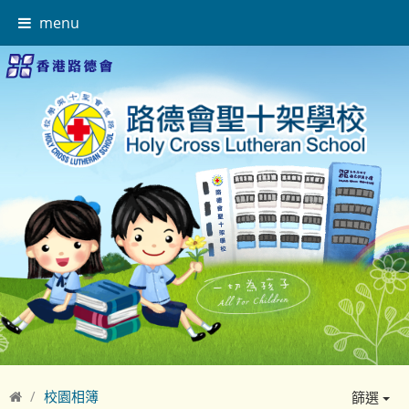
menu
校園相簿
篩選