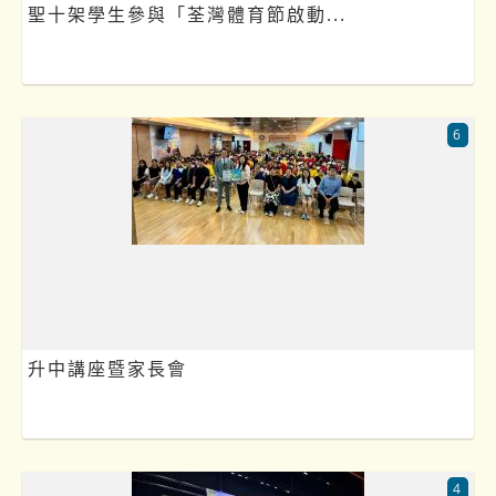
聖十架學生參與「荃灣體育節啟動...
6
升中講座暨家長會
4