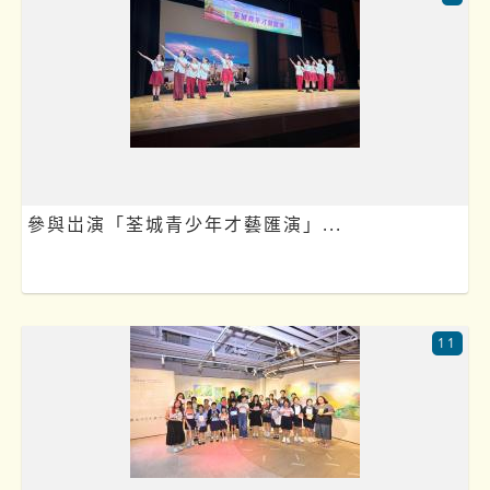
參與岀演「荃城青少年才藝匯演」...
11