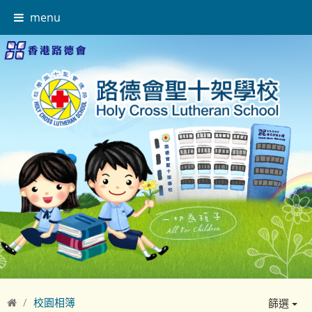
menu
校園相簿
篩選