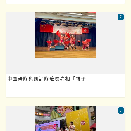
7
中國舞隊與朗誦隊璀璨亮相「親子...
5