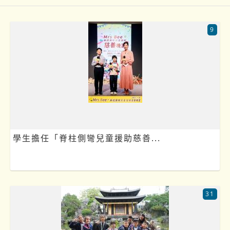
9
學生擔任「脊柱側彎兒童援助慈善...
31