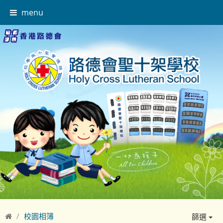
menu
校園相簿
篩選