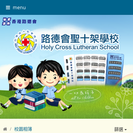
menu
校園相簿
篩選