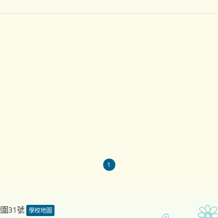
1
德圍31號
學校地圖