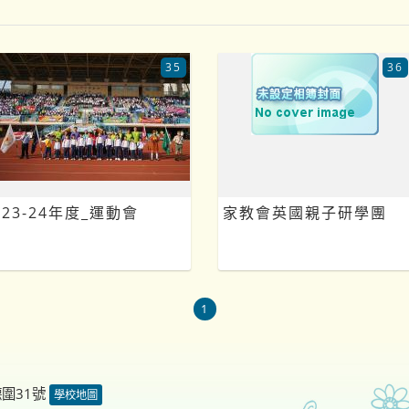
35
36
23-24年度_運動會
家教會英國親子研學團
1
德圍31號
學校地圖