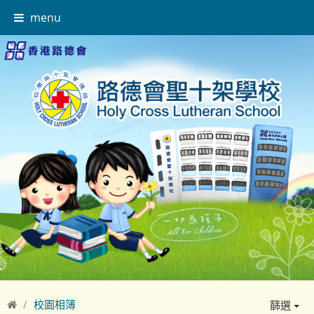
menu
校園相簿
篩選