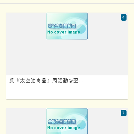
4
‍️ 反『太空油毒品』周活動@聖...
7