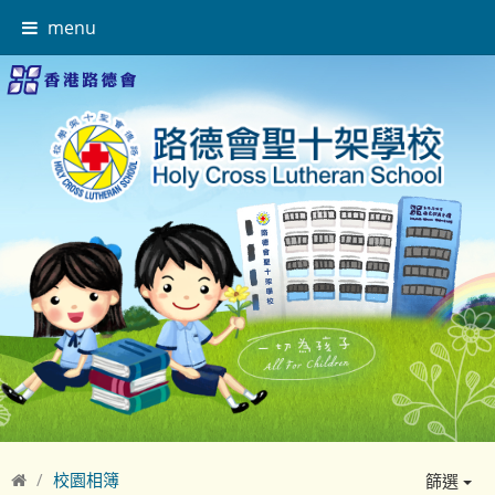
menu
校園相簿
篩選