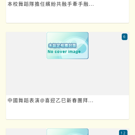
本校舞蹈隊擔任繽紛共融手牽手融...
6
中國舞蹈表演@喜迎乙巳新春團拜...
12