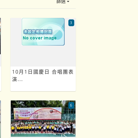
篩選
3
10月1日國慶日 合唱團表
演...
6