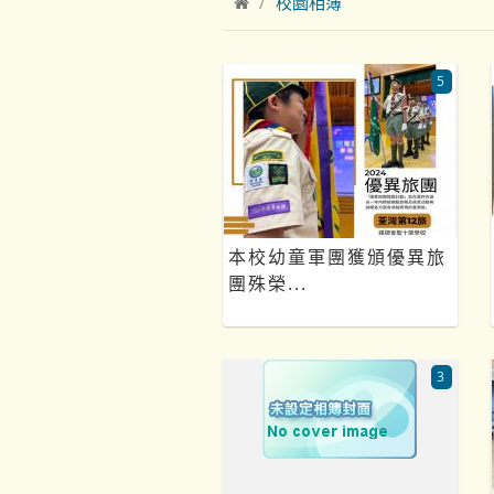
校園相簿
5
本校幼童軍團獲頒優異旅
團殊榮...
3