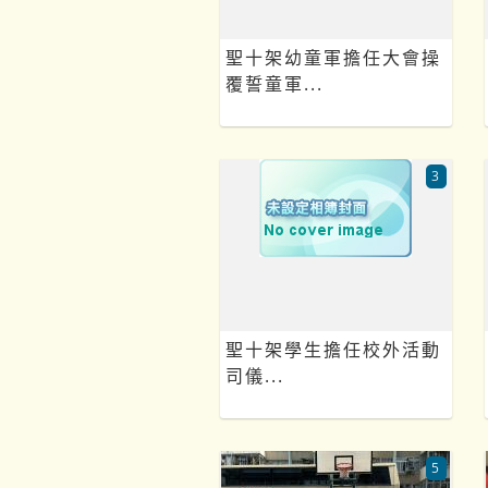
聖十架幼童軍擔任大會操
覆誓童軍...
3
聖十架學生擔任校外活動
司儀...
5