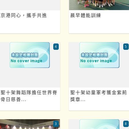
京港同心，攜手共進
晨早體能訓練
4
5
聖十架舞蹈隊擔任世界脊
聖十架幼童軍考獲金紫荊
骨日慈善...
獎章...
3
8