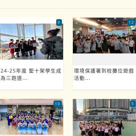
9
12
24-25年度 聖十架學生成
環境保護署到校攤位遊戲
為三跑道...
活動...
10
5