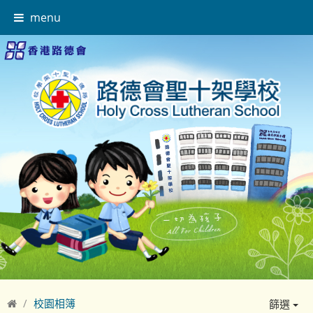
menu
校園相簿
篩選