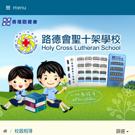
menu
校園相簿
篩選