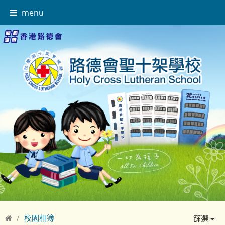
menu
校園相簿
篩選