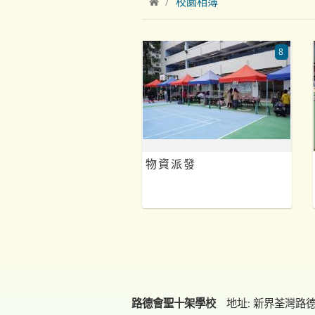
校園相簿
8
物資派發
路德會聖十架學校
地址: 新界荃灣路